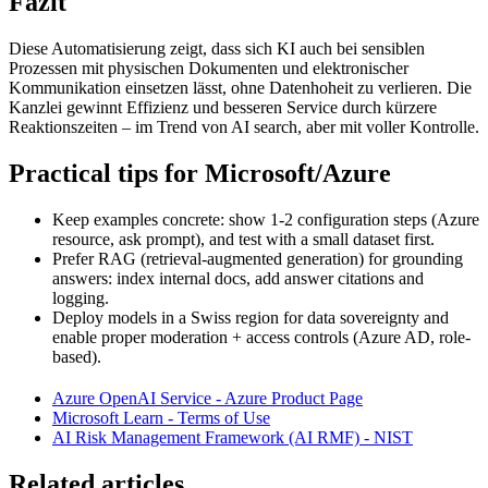
Fazit
Diese Automatisierung zeigt, dass sich KI auch bei sensiblen
Prozessen mit physischen Dokumenten und elektronischer
Kommunikation einsetzen lässt, ohne Datenhoheit zu verlieren. Die
Kanzlei gewinnt Effizienz und besseren Service durch kürzere
Reaktionszeiten – im Trend von AI search, aber mit voller Kontrolle.
Practical tips for Microsoft/Azure
Keep examples concrete: show 1-2 configuration steps (Azure
resource, ask prompt), and test with a small dataset first.
Prefer RAG (retrieval-augmented generation) for grounding
answers: index internal docs, add answer citations and
logging.
Deploy models in a Swiss region for data sovereignty and
enable proper moderation + access controls (Azure AD, role-
based).
Azure OpenAI Service - Azure Product Page
Microsoft Learn - Terms of Use
AI Risk Management Framework (AI RMF) - NIST
Related articles