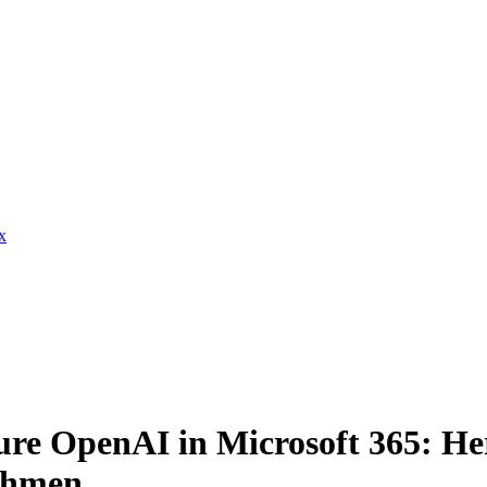
x
zure OpenAI in Microsoft 365: H
nehmen