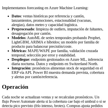
Implementamos forecasting en Azure Machine Learning:
Datos
: ventas históricas por referencia y cantón,
lanzamientos, promociones, estacionalidad (vacunas,
alergias), datos meteo y capacidad logística.
Preprocesado
: limpieza de outliers, imputación de faltantes,
desagregación por cantón.
Modelos
: AutoML de series temporales probando Prophet,
LightGBM, ARIMA e híbridos; un modelo por familia de
producto para balancear precisión/coste.
Métricas
: MAPE/WAPE por familia, validación cruzada
temporal; selección por error y estabilidad.
Despliegue
: endpoints gestionados en Azure ML, inferencia
diaria nocturna. Datos y endpoints en Switzerland North.
Integración
: pronósticos alimentan stock de seguridad en el
ERP vía API. Power BI muestra demanda prevista, cobertura
y alertas por cantón/referencia.
Operación
Cada noche se actualizan ventas y se recalculan pronósticos. Un
flujo Power Automate alerta si la cobertura cae bajo el umbral o si se
detecta pico previsto (frío intenso, brotes). Compras ajusta pedidos