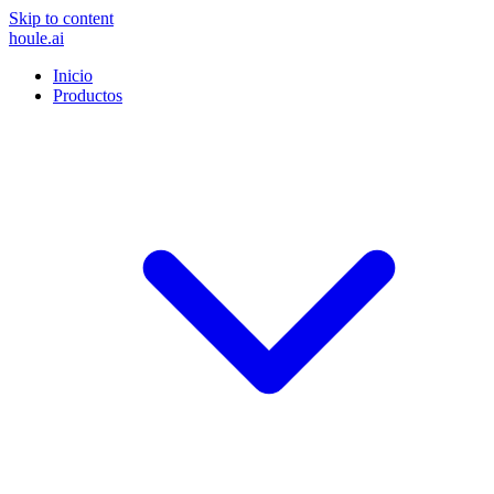
Skip to content
houle
.ai
Inicio
Productos