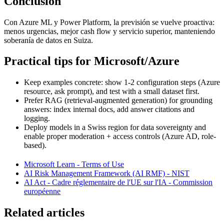
Conclusión
Con Azure ML y Power Platform, la previsión se vuelve proactiva:
menos urgencias, mejor cash flow y servicio superior, manteniendo
soberanía de datos en Suiza.
Practical tips for Microsoft/Azure
Keep examples concrete: show 1-2 configuration steps (Azure
resource, ask prompt), and test with a small dataset first.
Prefer RAG (retrieval-augmented generation) for grounding
answers: index internal docs, add answer citations and
logging.
Deploy models in a Swiss region for data sovereignty and
enable proper moderation + access controls (Azure AD, role-
based).
Microsoft Learn - Terms of Use
AI Risk Management Framework (AI RMF) - NIST
AI Act - Cadre réglementaire de l'UE sur l'IA - Commission
européenne
Related articles