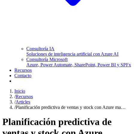
Consultoría IA
Soluciones de inteligencia artificial con Azure AI
Consultoría Microsoft
Azure, Power Automate, SharePoint, Power BI y SPFx
Recursos
Contacto
Inicio
/
Recursos
/
Articles
/
Planificación predictiva de ventas y stock con Azure ma…
Planificación predictiva de
ventas y stock con Azure