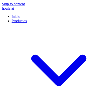
Skip to content
houle
.ai
Inicio
Productos