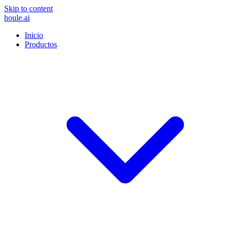
Skip to content
houle
.ai
Inicio
Productos