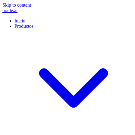
Skip to content
houle
.ai
Inicio
Productos