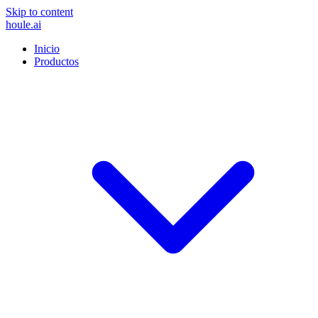
Skip to content
houle
.ai
Inicio
Productos