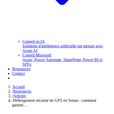
Conseil en IA
Solutions d'intelligence artificielle sur mesure avec
Azure AI
Conseil Microsoft
Azure, Power Automate, SharePoint, Power BI et
SPFx
Ressources
Contact
Accueil
/
Ressources
/
Articles
/
Hébergement sécurisé de GPT en Suisse : comment
garanti…